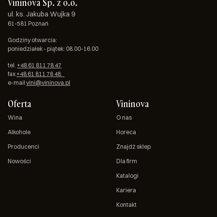
Vininova Sp. z o.o.
ul. ks. Jakuba Wujka 9
61-581 Poznań
Godziny otwarcia:
poniedziałek - piątek: 08.00-16.00
tel.
+48 61 811 78 47
fax
+48 61 811 78 48
e-mail
vini@vininova.pl
Oferta
Vininova
Wina
O nas
Alkohole
Horeca
Producenci
Znajdź sklep
Nowości
Dla firm
Katalogi
Kariera
Kontakt