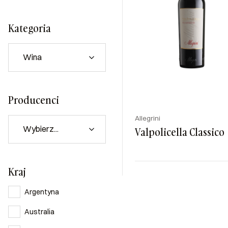
Kategoria
Producenci
Allegrini
Valpolicella Classico
Kraj
Kraj
Rodzaj
Kolor
Włochy
Wytrawne
Czer
Argentyna
Australia