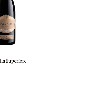
lla Superiore
zaj
Kolor
trawne
Czerwone