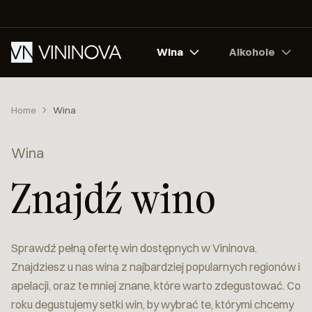
Wina
Alkohole
Home
Wina
Wina
Znajdź wino
Sprawdź pełną ofertę win dostępnych w Vininova.
Znajdziesz u nas wina z najbardziej popularnych regionów i
apelacji, oraz te mniej znane, które warto zdegustować. Co
roku degustujemy setki win, by wybrać te, którymi chcemy