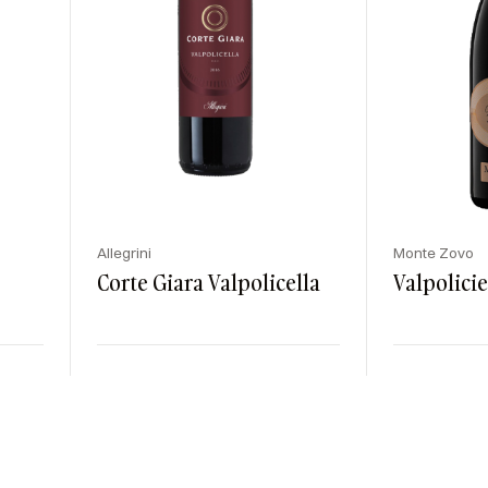
Allegrini
Monte Zovo
Corte Giara Valpolicella
Valpolicie
Kraj
Rodzaj
Kolor
Kraj
Rod
wone
Włochy
Wytrawne
Czerwone
Włochy
Wy