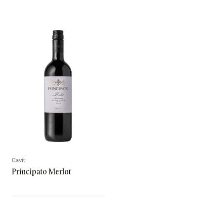
Cavit
Principato Merlot