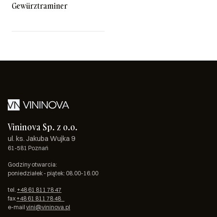
Gewürztraminer
Vininova Sp. z o.o.
ul. ks. Jakuba Wujka 9
61-581 Poznań
Godziny otwarcia:
poniedziałek - piątek: 08.00-16.00
tel.
+48 61 811 78 47
fax
+48 61 811 78 48
e-mail
vini@vininova.pl