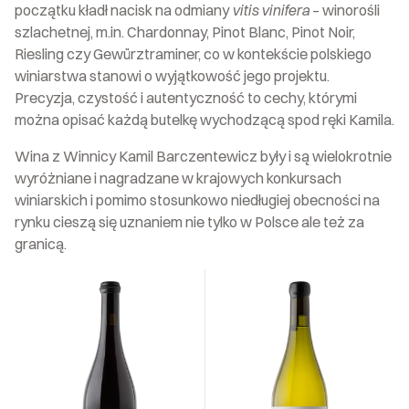
początku kładł nacisk na odmiany
vitis vinifera
– winorośli
szlachetnej, m.in. Chardonnay, Pinot Blanc, Pinot Noir,
Riesling czy Gewürztraminer, co w kontekście polskiego
winiarstwa stanowi o wyjątkowość jego projektu.
Precyzja, czystość i autentyczność to cechy, którymi
można opisać każdą butelkę wychodzącą spod ręki Kamila.
Wina z Winnicy Kamil Barczentewicz były i są wielokrotnie
wyróżniane i nagradzane w krajowych konkursach
winiarskich i pomimo stosunkowo niedługiej obecności na
rynku cieszą się uznaniem nie tylko w Polsce ale też za
granicą.