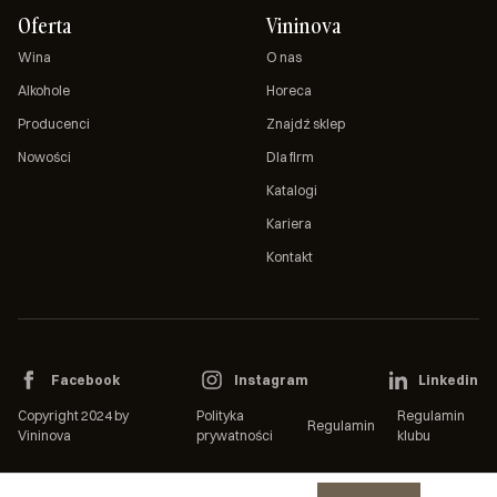
Oferta
Vininova
Wina
O nas
Alkohole
Horeca
Producenci
Znajdź sklep
Nowości
Dla firm
Katalogi
Kariera
Kontakt
Facebook
Instagram
Linkedin
Copyright 2024 by
Polityka
Regulamin
Regulamin
Vininova
prywatności
klubu