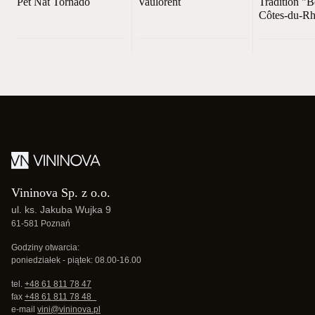
Pét Nat Tornado
Vaulorent
Tradition "B
Côtes-du-R
Vininova Sp. z o.o.
ul. ks. Jakuba Wujka 9
61-581 Poznań
Godziny otwarcia:
poniedziałek - piątek: 08.00-16.00
tel.
+48 61 811 78 47
fax
+48 61 811 78 48
e-mail
vini@vininova.pl