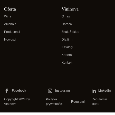
Oferta
Vininova
Wina
O nas
Alkohole
Horeca
Producenci
Znajdź sklep
Nowości
Dla firm
Katalogi
Kariera
Kontakt
Facebook
Instagram
Linkedin
Copyright 2024 by
Polityka
Regulamin
Regulamin
Vininova
prywatności
klubu