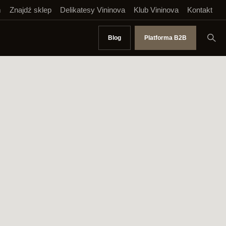
m
Znajdź sklep
Delikatesy Vininova
Klub Vininova
Kontakt
Blog
Platforma B2B