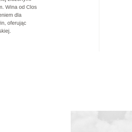
m. Wina od Clos
eniem dla
in, oferując
skiej.