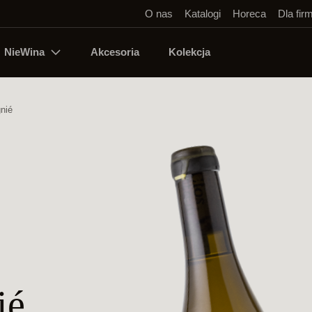
O nas
Katalogi
Horeca
Dla fir
NieWina
Akcesoria
Kolekcja
nié
ié