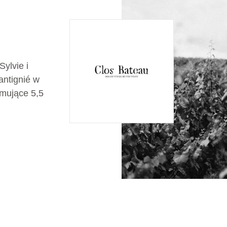
ylvie i
antignié w
jmujące 5,5