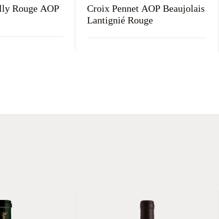
illy Rouge AOP
Croix Pennet AOP Beaujolais
Lantignié Rouge
Kolor
Kraj
Rodzaj
Kolor
e
Czerwone
Francja
Wytrawne
Czerwone