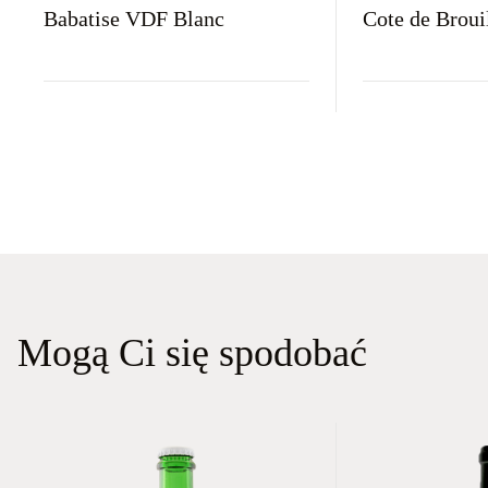
Babatise VDF Blanc
Cote de Brou
Kraj
Rodzaj
Kolor
Kraj
Rodzaj
Francja
Wytrawne
Białe
Francja
Wytrawn
Mogą Ci się spodobać