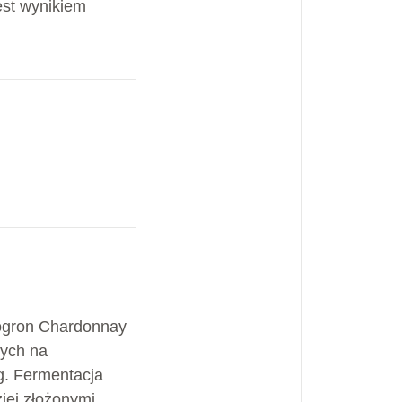
est wynikiem
ogron Chardonnay
ych na
g. Fermentacja
ziej złożonymi