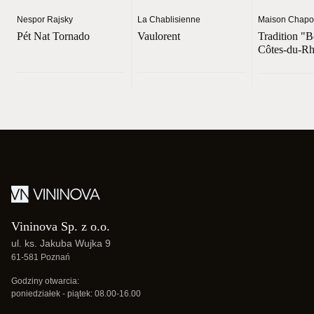
Nespor Rajsky
La Chablisienne
Maison Chapou
Pét Nat Tornado
Vaulorent
Tradition "B
Côtes-du-R
Vininova Sp. z o.o.
ul. ks. Jakuba Wujka 9
61-581 Poznań
Godziny otwarcia:
poniedziałek - piątek: 08.00-16.00