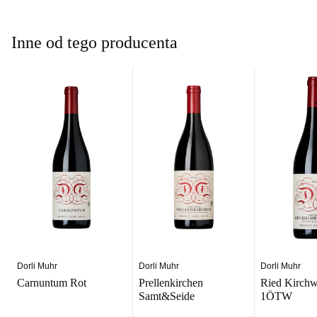
Inne od tego producenta
Dorli Muhr
Dorli Muhr
Dorli Muhr
Carnuntum Rot
Prellenkirchen
Ried Kirchw
Samt&Seide
1ÖTW