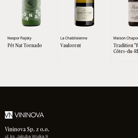
Nespor Rajsky
La Chablisienne
Maison Chapou
Pét Nat Tornado
Vaulorent
Tradition "
Côtes-du-R
Rouge
Vininova Sp. z o.o.
ul. ks. Jakuba Wujka 9