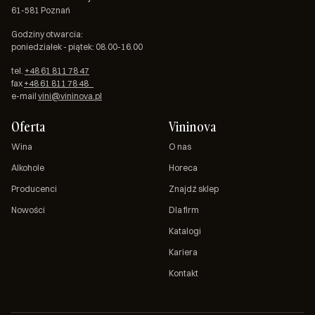
61-581 Poznań
Godziny otwarcia:
poniedziałek - piątek: 08.00-16.00
tel.
+48 61 811 78 47
fax
+48 61 811 78 48
e-mail
vini@vininova.pl
Oferta
Vininova
Wina
O nas
Alkohole
Horeca
Producenci
Znajdź sklep
Nowości
Dla firm
Katalogi
Kariera
Kontakt