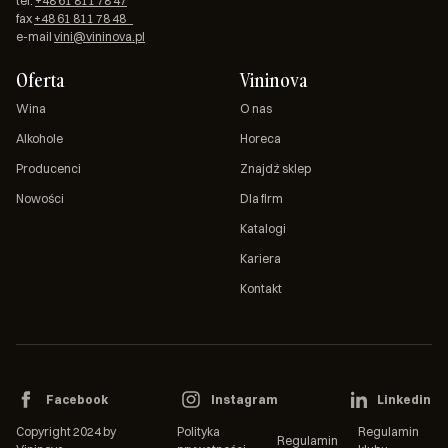
tel.
+48 61 811 78 47
fax
+48 61 811 78 48
e-mail
vini@vininova.pl
Oferta
Vininova
Wina
O nas
Alkohole
Horeca
Producenci
Znajdź sklep
Nowości
Dla firm
Katalogi
Kariera
Kontakt
Facebook
Instagram
Linkedin
Copyright 2024 by
Polityka
Regulamin
Regulamin