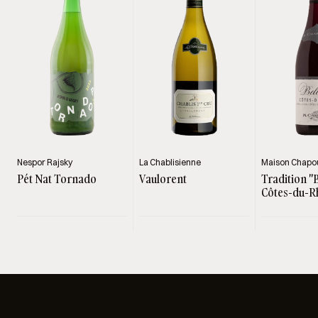
Nespor Rajsky
La Chablisienne
Maison Chapou
Pét Nat Tornado
Vaulorent
Tradition "
Côtes-du-R
Rouge