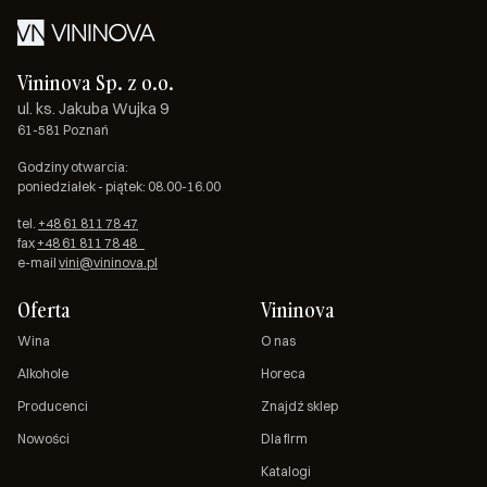
Vininova Sp. z o.o.
ul. ks. Jakuba Wujka 9
61-581 Poznań
Godziny otwarcia:
poniedziałek - piątek: 08.00-16.00
tel.
+48 61 811 78 47
fax
+48 61 811 78 48
e-mail
vini@vininova.pl
Oferta
Vininova
Wina
O nas
Alkohole
Horeca
Producenci
Znajdź sklep
Nowości
Dla firm
Katalogi